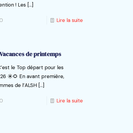
ention ! Les
[…]
0
Lire la suite
Vacances de printemps
C’est le Top départ pour les
26 ☀️🌻 En avant première,
ammes de l’ALSH
[…]
0
Lire la suite