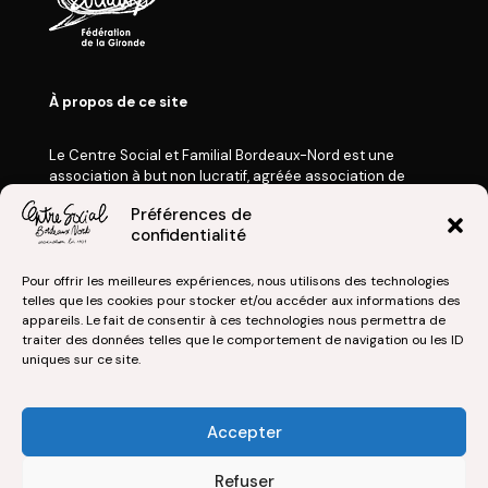
À propos de ce site
Le Centre Social et Familial Bordeaux-Nord est une
association à but non lucratif, agréée association de
Jeunesse et d’Éducation Populaire, membre de la
Préférences de
Fédération des Centres Sociaux de France et
confidentialité
de la Fédération des Centres Sociaux de la Gironde.
Nos Actualités
Pour offrir les meilleures expériences, nous utilisons des technologies
Mentions légales
telles que les cookies pour stocker et/ou accéder aux informations des
appareils. Le fait de consentir à ces technologies nous permettra de
Politique de confidentialité
traiter des données telles que le comportement de navigation ou les ID
uniques sur ce site.
Accepter
© Centre Social et Familial Bordeaux-Nord | 2026
Refuser