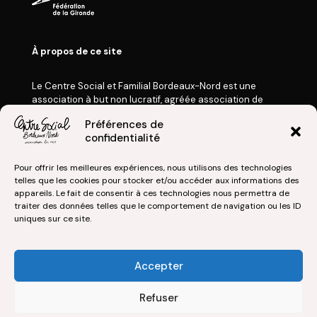
À propos de ce site
Le Centre Social et Familial Bordeaux-Nord est une
association à but non lucratif, agréée association de
Jeunesse et d’Éducation Populaire, membre de la
Préférences de
Fédération des Centres Sociaux de France et
confidentialité
de la Fédération des Centres Sociaux de la Gironde.
Nos Actualités
Pour offrir les meilleures expériences, nous utilisons des technologies
Mentions légales
telles que les cookies pour stocker et/ou accéder aux informations des
appareils. Le fait de consentir à ces technologies nous permettra de
Politique de confidentialité
traiter des données telles que le comportement de navigation ou les ID
uniques sur ce site.
Accepter
© Centre Social et Familial Bordeaux-Nord | 2026
Refuser